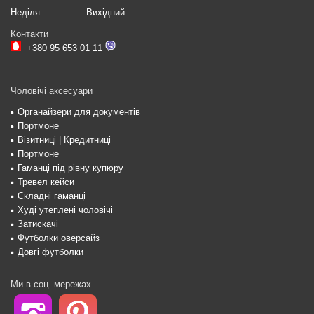
Неділя
Вихідний
Контакти
+380 95 653 01 11
Чоловічі аксесуари
Органайзери для документів
Портмоне
Візитниці | Кредитниці
Портмоне
Гаманці під рівну купюру
Тревел кейси
Складні гаманці
Худі утеплені чоловічі
Затискачі
Футболки оверсайз
Довгі футболки
Ми в соц. мережах