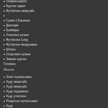
Плавки-шорти
Куртки парки
Футболки оверсайз
Сумки | Бананки
Джогери
Бомбери
Утеплені штани
Футболки Long
Футболки безрукавки
Штани
Спортивні штани
Зимові куртки
Головна
Жіноче
Злиті купальники
Худі оверсайз
Худі оверсайз
Худі подовжені
Худі утеплені
Роздільні купальники
Худі