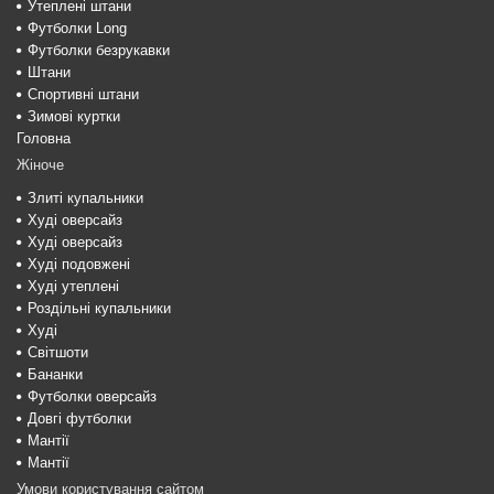
Утеплені штани
Футболки Long
Футболки безрукавки
Штани
Спортивні штани
Зимові куртки
Головна
Жіноче
Злиті купальники
Худі оверсайз
Худі оверсайз
Худі подовжені
Худі утеплені
Роздільні купальники
Худі
Світшоти
Бананки
Футболки оверсайз
Довгі футболки
Мантії
Мантії
Умови користування сайтом