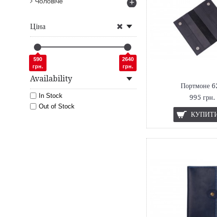
Чоловіче
+
Ціна
590
2640
грн.
грн.
Availability
Портмоне 6
In Stock
995 грн.
Out of Stock
КУПИТ