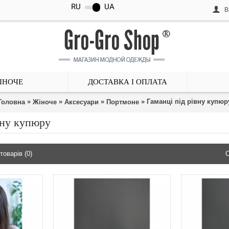
RU
UA
В
ІНОЧЕ
ДОСТАВКА І ОПЛАТА
»
»
»
» Гаманці під рівну купюр
Головна
Жіноче
Аксесуари
Портмоне
вну купюру
товарів (0)
С