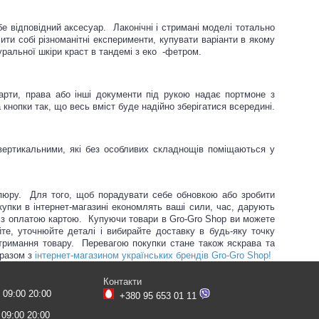
е відповідний аксесуар. Лаконічні і стримані моделі тотально
лити собі різноманітні експерименти, купувати варіанти в якому
уральної шкіри краст в тандемі з еко -фетром.
карти, права або інші документи під рукою надає портмоне з
кнопки так, що весь вміст буде надійно зберігатися всередині.
вертикальними, які без особливих складнощів поміщаються у
упюру. Для того, щоб порадувати себе обновкою або зробити
упки в інтернет-магазині економлять ваші сили, час, дарують
м з оплатою картою. Купуючи товари в Gro-Gro Shop ви можете
те, уточнюйте деталі і вибирайте доставку в будь-яку точку
отримання товару. Перевагою покупки стане також яскрава та
 разом з
інтернет-магазином українських брендів Gro-Gro Shop!
Контакти
09:00 20:00
+380 95 653 01 11
09:00 20:00