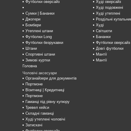
Футболки оверсайз
Худі оверсайз
Худі подовжені
Сумки | Бананки
Худі утеплені
Джогери
Роздільні купальни
Бомбери
Худі
Утеплені штани
Світшоти
Футболки Long
Бананки
Футболки безрукавки
Футболки оверсайз
Штани
Довгі футболки
Спортивні штани
Мантії
Зимові куртки
Мантії
Головна
Чоловічі аксесуари
Органайзери для документів
Портмоне
Візитниці | Кредитниці
Портмоне
Гаманці під рівну купюру
Тревел кейси
Складні гаманці
Худі утеплені чоловічі
Затискачі
Футболки оверсайз