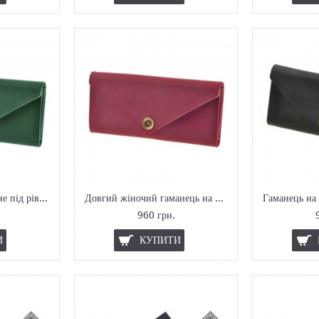
Довге портмоне зелене під рівну купюру
Довгий жіночий гаманець на кнопці
960 грн.
И
КУПИТИ