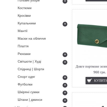
Головні убори
+
Костюми
Кросівки
Купальники
+
Мантії
Маски на обличчя
Плаття
Рюкзаки
+
Світшоти | Худі
+
Спідниці | Шорти
960 грн.
Спорт одяг
+
КУПИТ
Футболки
+
Шкіряні сумки
+
Штани | джинси
+