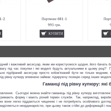
1-2
Портмоне 681-1
Порт
995 грн.
И
КУПИТИ
ідний і важливий аксесуар, яким ми користуємося щодня, його бачать ба
вагу під час покупки і які моделі будуть актуальними в цьому році? Г
но підібраний аксесуар просто зобов'язаний бути не тільки модним, 
ід рівну купюру впевнено займає лідируючу позицію серед інших моделей
Гаманці під рівну купюру: які
овлення. Сьогодні можна знайти гаманець під рівну купюру виготовлені з
тримають форму і мають різний термін служби. Так, наприклад, вироби
же вони легко піддаються чищенню і не потребують особливого догля
 виділяються неординарністю, при цьому також стійкі до деформацій і п