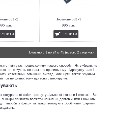
моне 681-2
Портмоне 681-3
995 грн.
995 грн.
КУПИТИ
КУПИТИ
Показано с 1 по 24 із 45 (всього 2 сторінок)
гато і він стає продовженням нашого способу. Як вибрати, на
роші потребують не тільки в правильному підрахунку, але і в
мати естетичний зовнішній вигляд, але бути також зручним і
 і це не дивно, тому що вони супер-зручні.
 бувають
 натуральної шкіри, фетру, ущільненої тканини і екокожі. Всі
 зі шкіри прийнято вважати найбільш довговічними і найбільш
ду; вироби з фетру та замші володіють особливим шармом і
ошкоджень.