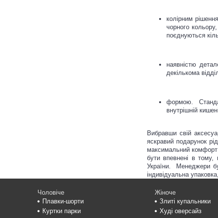
колірним рішення
чорного кольору,
поєднуються кіль
наявністю детал
декількома відді
формою. Стандар
внутрішній кишен
Вибравши свій аксесуа
яскравий подарунок рід
максимальний комфорт і
бути впевнені в тому,
України. Менеджери бу
індивідуальна упаковка
Чоловіче
Жіноче
Плавки-шорти
Злиті купальники
Куртки парки
Худі оверсайз