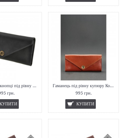
Гаманець на кнопці під рівну купюру Графіт
Гаманець під рівну купюру Коньяк
995 грн.
995 грн.
КУПИТИ
КУПИТИ