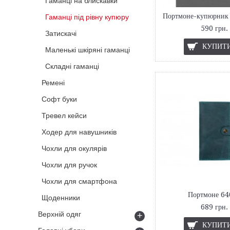
Гаманці на блискавки
Гаманці під рівну купюру
590 грн.
Затискачі
КУПИТ
Маленькі шкіряні гаманці
Складні гаманці
Ремені
Софт буки
Тревел кейси
Ходер для навушників
Чохли для окулярів
Чохли для ручок
Чохли для смартфона
Портмоне 64
Щоденники
689 грн.
Верхній одяг
+
КУПИТ