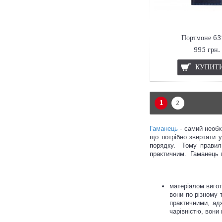
Портмоне 63
995 грн.
КУПИТ
1
2
Гаманець
- самий необх
що потрібно звертати у
порядку. Тому правиль
практичним. Гаманець п
матеріалом вигот
вони по-різному 
практичними, ад
чарівністю, вони