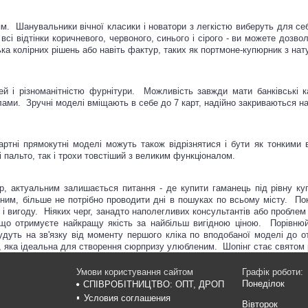
м. Шанувальники вічної класики і новатори з легкістю виберуть для себ
 всі відтінки коричневого, червоного, синього і сірого - ви можете дозво
ка колірних рішень або навіть фактур, таких як портмоне-купюрник з нат
ей і різноманітністю фурнітури. Можливість завжди мати банківські 
лами. Зручні моделі вміщають в себе до 7 карт, надійно закриваються на 
тні прямокутні моделі можуть також відрізнятися і бути як тонкими 
і пальто, так і трохи товстіший з великим функціоналом.
р, актуальним залишається питання - де купити гаманець під рівну к
ним, більше не потрібно проводити дні в пошуках по всьому місту. Пок
 вигоду. Ніяких черг, занадто наполегливих консультантів або пробле
 що отримуєте найкращу якість за найбільш вигідною ціною. Порівнюй
дуть на зв'язку від моменту першого кліка по вподобаної моделі до 
, яка ідеальна для створення сюрпризу улюбленим. Шопінг стає святом
Умови користування сайтом
Графік роботи:
Понеділок
СПІВРОБІТНИЦТВО: ОПТ, ДРОП
Условия соглашения
Вівторок