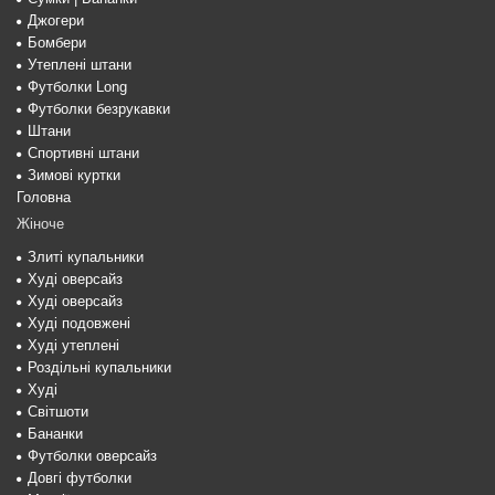
Джогери
Бомбери
Утеплені штани
Футболки Long
Футболки безрукавки
Штани
Спортивні штани
Зимові куртки
Головна
Жіноче
Злиті купальники
Худі оверсайз
Худі оверсайз
Худі подовжені
Худі утеплені
Роздільні купальники
Худі
Світшоти
Бананки
Футболки оверсайз
Довгі футболки