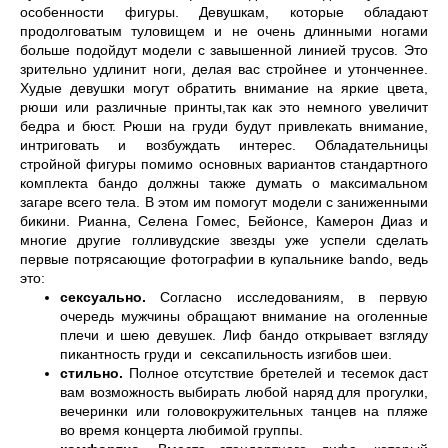
особенности фигуры. Девушкам, которые обладают 
продолговатым туловищем и не очень длинными ногами 
больше подойдут модели с завышенной линией трусов. Это 
зрительно удлинит ноги, делая вас стройнее и утонченнее. 
Худые девушки могут обратить внимание на яркие цвета, 
рюши или различные принты,так как это немного увеличит 
бедра и бюст. Рюши на груди будут привлекать внимание, 
интриговать и возбуждать интерес. Обладательницы 
стройной фигуры помимо основных вариантов стандартного 
комплекта бандо должны также думать о максимальном 
загаре всего тела. В этом им помогут модели с заниженными 
бикини. Рианна, Селена Гомес, Бейонсе, Камерон Диаз и 
многие другие голливудские звезды уже успели сделать 
первые потрясающие фотографии в купальнике bando, ведь 
это: 
сексуально. 
Согласно исследованиям, в первую 
очередь мужчины обращают внимание на оголенные 
плечи и шею девушек. Лиф бандо открывает взгляду 
пикантность груди и  сексапильность изгибов шеи.
стильно. 
Полное отсутствие бретелей и тесемок даст 
вам возможность выбирать любой наряд для прогулки, 
вечеринки или головокружительных танцев на пляже 
во время концерта любимой группы.