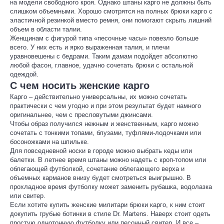
на модели свободного кроя. Однако штаны карго не должны быть
слишком объемными. Хорошо смотрятся на полных брюки карго с
эластичной резинкой вместо ремня, они помогают скрыть лишний
объем в области талии.
Женщинам с фигурой типа «песочные часы» повезло больше
всего. У них есть и ярко выраженная талия, и плечи
уравновешены с бедрами. Таким дамам подойдет абсолютно
любой фасон, главное, удачно сочетать брюки с остальной
одеждой.
С чем носить женские карго
Карго – действительно универсальны, их можно сочетать
практически с чем угодно и при этом результат будет намного
оригинальнее, чем с пресловутыми джинсами.
Чтобы образ получился нежным и женственным, карго можно
сочетать с тонкими топами, блузами, туфлями-лодочками или
босоножками на шпильке.
Для повседневной носки в городе можно выбрать кеды или
балетки. В летнее время штаны можно надеть с кроп-топом или
облегающей футболкой, сочетание облегающего верха и
объемных карманов внизу будет смотреться выигрышно. В
прохладное время футболку может заменить рубашка, водолазка
или свитер.
Если хотите купить женские милитари брюки карго, к ним стоит
докупить грубые ботинки в стиле Dr. Martens. Наверх стоит одеть
простую однотонную футболку или песочный свитер. И все –