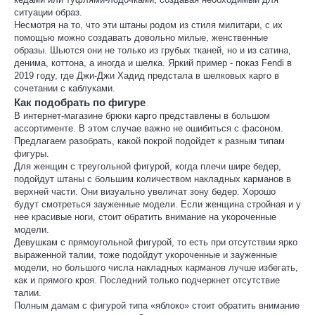
ситуации образ.
Несмотря на то, что эти штаны родом из стиля милитари, с их
помощью можно создавать довольно милые, женственные
образы. Шьются они не только из грубых тканей, но и из сатина,
денима, коттона, а иногда и шелка. Яркий пример - показ Fendi в
2019 году, где Джи-Джи Хадид предстала в шелковых карго в
сочетании с каблуками.
Как подобрать по фигуре
В интернет-магазине брюки карго представлены в большом
ассортименте. В этом случае важно не ошибиться с фасоном.
Предлагаем разобрать, какой покрой подойдет к разным типам
фигуры.
Для женщин с треугольной фигурой, когда плечи шире бедер,
подойдут штаны с большим количеством накладных карманов в
верхней части. Они визуально увеличат зону бедер. Хорошо
будут смотреться зауженные модели. Если женщина стройная и у
нее красивые ноги, стоит обратить внимание на укороченные
модели.
Девушкам с прямоугольной фигурой, то есть при отсутствии ярко
выраженной талии, тоже подойдут укороченные и зауженные
модели, но большого числа накладных карманов лучше избегать,
как и прямого кроя. Последний только подчеркнет отсутствие
талии.
Полным дамам с фигурой типа «яблоко» стоит обратить внимание