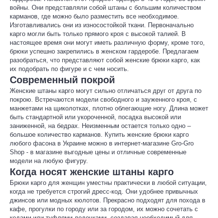
войны. Они представляли собой штаны с большим количеством
карманов, где можно было разместить все необходимое.
Изготавливались они из износостойкой ткани. Первоначально
карго могли быть только прямого кроя с высокой талией. В
настоящее время они могут иметь различную форму, кроме того,
брюки успешно закрепились в женском гардеробе. Предлагаем
разобраться, что представляют собой женские брюки карго, как
их подобрать по фигуре и с чем носить.
Современный покрой
Женские штаны карго могут сильно отличаться друг от друга по
покрою. Встречаются модели свободного и зауженного кроя, с
манжетами на щиколотках, плотно облегающие ногу. Длина может
быть стандартной или укороченной, посадка высокой или
заниженной, на бедрах. Неизменным остается только одно –
большое количество карманов. Купить женские брюки карго
любого фасона в Украине можно в интернет-магазине Gro-Gro
Shop - в магазине выгодные цены и отличные современные
модели на любую фигуру.
Когда носят женские штаны карго
Брюки карго для женщин уместны практически в любой ситуации,
когда не требуется строгий дресс-код. Они удобнее привычных
джинсов или модных кюлотов. Прекрасно подходят для похода в
кафе, прогулки по городу или за городом, их можно сочетать с
кедами или туфлями-лодочками, создавая необходимый для