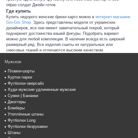
образ солдат Джейн готов.
Где купить
Купить недорого женские брюки карго можно в
интернет-магазине
Gro-Gro Shop
. Здесь представлены модели от украинских
дизайнеров, все они имеют замечательный покрой, который
подчеркнет достоинства вашей фигуры. Подобрать вариант
можно для любой комплекции. В наличии всегда есть широкий
размерный ряд. Все изделия сшиты из натуральных или
смесовых тканей и отличаются высоким качеством.
Мужское
Плавки-шорты
Куртки парки
Футболки оверсайз
Худи мужские удлиненные мужские
Сумки | Бананки
Джоггеры
Бомберы
Утеплённые штаны
Футболки Long
Футболки безрукавки
Штаны