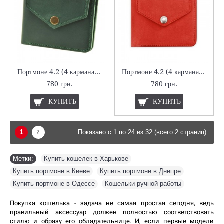
Портмоне 4.2 (4 кармана, кнопка) Изумруд
Портмоне 4.2 (4 кармана, кнопка) Коралл
780 грн.
780 грн.
КУПИТЬ
КУПИТЬ
1
2
Показано с 1 по 24 из 32 (всего 2 страниц)
Метки:
Купить кошелек в Харькове
,
Купить портмоне в Киеве
,
Купить портмоне в Днепре
,
Купить портмоне в Одессе
,
Кошельки ручной работы
Покупка кошелька - задача не самая простая сегодня, ведь 
правильный аксессуар должен полностью соответствовать 
стилю и образу его обладательнице. И, если первые модели 