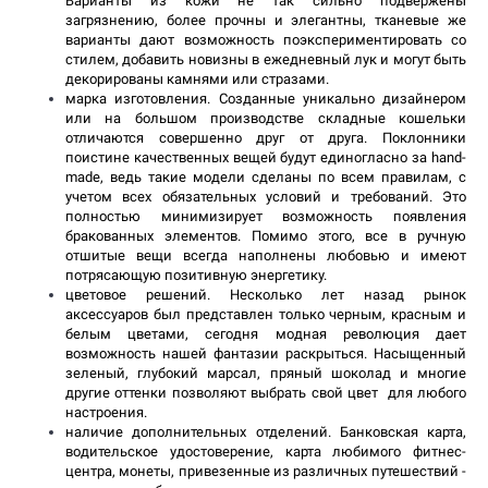
Варианты из кожи не так сильно подвержены 
загрязнению, более прочны и элегантны, тканевые же 
варианты дают возможность поэкспериментировать со 
стилем, добавить новизны в ежедневный лук и могут быть 
декорированы камнями или стразами.
марка изготовления. Созданные уникально дизайнером 
или на большом производстве складные кошельки 
отличаются совершенно друг от друга. Поклонники 
поистине качественных вещей будут единогласно за hand-
made, ведь такие модели сделаны по всем правилам, с 
учетом всех обязательных условий и требований. Это 
полностью минимизирует возможность появления 
бракованных элементов. Помимо этого, все в ручную 
отшитые вещи всегда наполнены любовью и имеют 
потрясающую позитивную энергетику. 
цветовое решений. Несколько лет назад рынок 
аксессуаров был представлен только черным, красным и 
белым цветами, сегодня модная революция дает 
возможность нашей фантазии раскрыться. Насыщенный 
зеленый, глубокий марсал, пряный шоколад и многие 
другие оттенки позволяют выбрать свой цвет  для любого 
настроения.
наличие дополнительных отделений. Банковская карта, 
водительское удостоверение, карта любимого фитнес-
центра, монеты, привезенные из различных путешествий - 