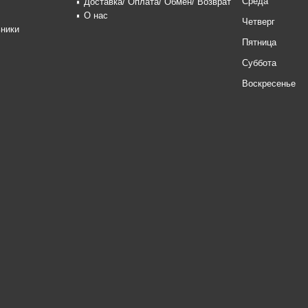
Среда
Доставка/ Оплата/ Обмен/ Возврат
О нас
Четверг
ники
Пятница
Суббота
Воскресенье