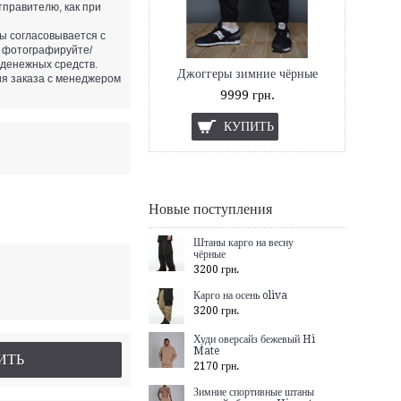
правителю, как при
ы согласовывается с
 фотографируйте/
 денежных средств.
Джоггеры зимние чёрные
ия заказа с менеджером
9999 грн.
КУПИТЬ
Новые поступления
Штаны карго на весну
чёрные
3200 грн.
Карго на осень oliva
3200 грн.
Худи оверсайз бежевый Hi
Mate
ИТЬ
2170 грн.
Зимние спортивные штаны