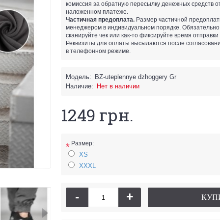
комиссия за обратную пересылку денежных средств от
наложенном платеже.
Частичная предоплата.
Размер частичной предоплат
менеджером в индивидуальном порядке. Обязательно
сканируйте чек или как-то фиксируйте время отправки
Реквизиты для оплаты высылаются после согласован
в телефонном режиме.
Модель:
BZ-uteplennye dzhoggery Gr
Наличие:
Нет в наличии
1249 грн.
Размер:
*
XS
XXXL
-
+
КУП