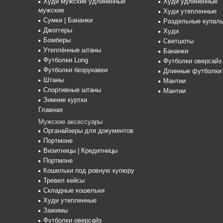
Худи мужские удлиненные
Худи удлиненные
мужские
Худи утепленные
Сумки | Бананки
Раздельные купаль
Джоггеры
Худи
Бомберы
Свитшоты
Утеплённые штаны
Бананки
Футболки Long
Футболки оверсайз
Футболки безрукавки
Длинные футболки
Штаны
Мантии
Спортивные штаны
Мантии
Зимние куртки
Главная
Мужские аксессуары
Органайзеры для документов
Портмоне
Визитницы | Кредитницы
Портмоне
Кошельки под ровную купюру
Тревел кейсы
Складные кошельки
Худи утепленные
Зажимы
Футболки оверсайз