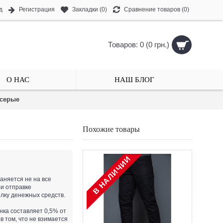
д
Регистрация
Закладки (
0
)
Сравнение товаров (
0
)
Товаров: 0 (0 грн.)
О НАС
НАШ БЛОГ
 серые
Похожие товары
В НАЛИЧИИ
аняется не на все
ри отправке
лку денежных средств.
анка составляет 0,5% от
в том, что не взимается