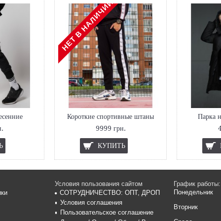
НЕТ В НАЛИЧИИ
есенние
Короткие спортивные штаны
Парка 
.
9999 грн.
Ь
КУПИТЬ
Условия пользования сайтом
График работы:
Понедельник
ики
СОТРУДНИЧЕСТВО: ОПТ, ДРОП
Условия соглашения
Вторник
Пользовательское соглашение