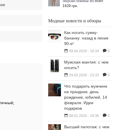
оверсайз бежевые Hi mate
ние
1620 грн.
Модные новости и обзоры
Как носить сумку-
бананку: назад в лихие
90-е!
09.04.2020 - 18:34
0
Мужская мантия: с чем
носить?
29.03.2020 - 23:33
0
Что подарить мужчине
на праздник: день
рождение, юбилей, 14
тичный;
февраля. Идеи
подарков
08.01.2020 - 19:36
0
Высший пилотаж: с чем