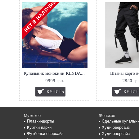
НЕТ В НАЛИЧИИ
Купальник монокини KENDALL
Штаны карго в
9999 грн.
2850 грн
КУПИТЬ
КУПИТ
Мужское
Женское
Плавки-шорты
Сдельные купальн
Куртки парки
Худи оверсайз
Футболки оверсайз
Худи оверсайз